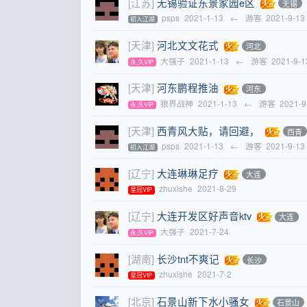
[江苏]
无锡验证东景家园e区
无锡
psps
2021-1-13
←
游客
2021-9-13
初入江湖
[天津]
河北文文花式
河北
大强子
2021-1-13
←
游客
2021-9-1
永,久VIP
[天津]
河东鹏程推油
河东
狼界战神
2021-1-13
←
游客
2021-9
永,久VIP
[天津]
西青风大贴，请回避，
西青
psps
2021-1-13
←
游客
2021-9-13
初入江湖
[辽宁]
大连琳琳足疗
大连
zhuxishe
2021-8-29
皇冠VIP
[辽宁]
大连开发区好声音ktv
大连
大强子
2021-7-24
永,久VIP
[湖南]
长沙tnt不爽记
长沙
zhuxishe
2021-7-2
皇冠VIP
[北京]
石景山新下水小骚女
石景山