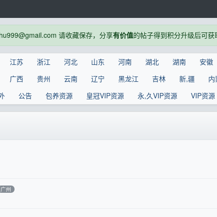
999@gmail.com 请收藏保存，分享
有价值
的帖子得到积分升级后可获
江苏
浙江
河北
山东
河南
湖北
湖南
安徽
广西
贵州
云南
辽宁
黑龙江
吉林
新,疆
内
外
公告
包养资源
皇冠VIP资源
永,久VIP资源
VIP资源
广州