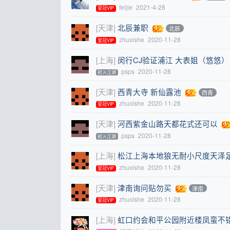
feijie
2021-4-28
皇冠VIP
[天津]
北辰兼职
北辰
zhuxishe
2020-11-28
皇冠VIP
[上海]
闵行CJ验证浦江 大表姐（悠悠）
psps
2020-11-28
初入江湖
[天津]
西青大寺 新仙露池
西青
zhuxishe
2020-11-28
皇冠VIP
[天津]
河西紫金山路天都花式还可以
psps
2020-11-28
初入江湖
[上海]
松江上海本地狼无耐小尺度天泽足
zhuxishe
2020-11-28
皇冠VIP
[天津]
津南询问贴勿买
津南
zhuxishe
2020-11-28
皇冠VIP
[上海]
虹口约会和平公园附近楼凤蛮不