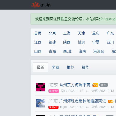
欢迎来到凤江湖性息交流论坛，本站邮箱fengjianghu
首页
北京
上海
天津
重庆
广东
江西
福建
陕西
甘肃
宁夏
四川
山西
青海
西,藏
海南
港澳台
海
最新
奖励
推荐
精华
[江苏]
常州东方海澜不爽
常州
锁心
2021-1-13
←
游客
2021-9-13
永,久VIP
[广东]
广州海珠志懋休闲酒店爽记
feijie
2021-1-13
←
游客
2021-9-13
皇冠VIP