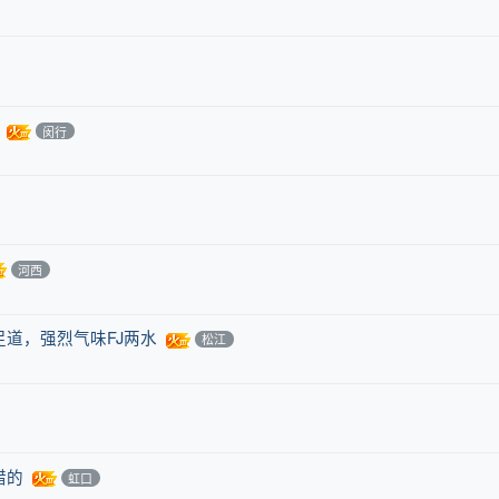
闵行
河西
道，强烈气味FJ两水
松江
错的
虹口