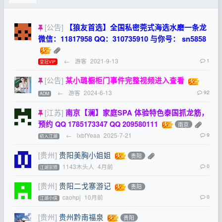
[公告]
【狼友首选】全国私密莞式海选水磨一条龙
微信：11817958 QQ：310735910 与你号： sn5858
←
游客
2021-9-13
1
皇冠VIP
[公告]
某小璐橱柜门事件完整视频进入查看
←
游客
2024-6-13
92
ADM
[江苏]
南京【澜】家庭SPA 体验特色泰国抓龙筋，
预约 QQ 1785173347 QQ 209580111
南京
←
lxbfYeaa
2025-7-21
9
初入江湖
[贵州]
贵阳美胸小姐姐
贵阳
1143木头人
4月前
0
江湖宗师
[贵州]
贵阳二戈寨游记
贵阳
caohpj
10月前
0
江湖小侠
[贵州]
贵州黔南福泉
贵阳