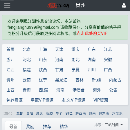
贵州
欢迎来到凤江湖性息交流论坛，本站邮箱
fengjianghu999@gmail.com 请收藏保存，分享
有价值
的帖子得
到积分升级后可获取更多阅读权限。或
点击此处购买VIP
首页
北京
上海
天津
重庆
广东
江苏
浙江
河北
山东
河南
湖北
湖南
安徽
江西
福建
陕西
甘肃
宁夏
四川
广西
贵州
云南
辽宁
黑龙江
吉林
新,疆
内蒙古
山西
青海
西,藏
海南
港澳台
海外
公告
包养资源
皇冠VIP资源
永,久VIP资源
VIP资源
城区：
贵阳
遵义
安顺
毕节
铜仁
黔西南
黔南
黔东南
六盘水
全部
排序：
回帖时间
最新
奖励
推荐
精华