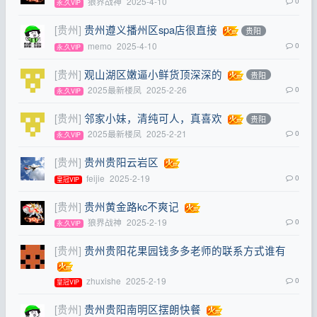
狼界战神
2025-4-10
0
永,久VIP
[贵州]
贵州遵义播州区spa店很直接
贵阳
memo
2025-4-10
0
永,久VIP
[贵州]
观山湖区嫩逼小鲜货顶深深的
贵阳
2025最新楼凤
2025-2-26
0
永,久VIP
[贵州]
邻家小妹，清纯可人，真喜欢
贵阳
2025最新楼凤
2025-2-21
0
永,久VIP
[贵州]
贵州贵阳云岩区
feijie
2025-2-19
0
皇冠VIP
[贵州]
贵州黄金路kc不爽记
狼界战神
2025-2-19
0
永,久VIP
[贵州]
贵州贵阳花果园钱多多老师的联系方式谁有
zhuxishe
2025-2-19
0
皇冠VIP
[贵州]
贵州贵阳南明区摆朗快餐