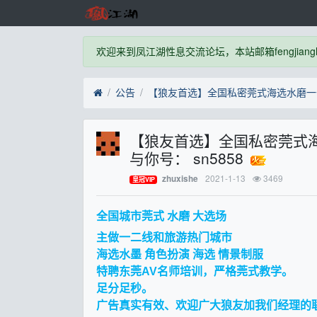
欢迎来到凤江湖性息交流论坛，本站邮箱fengjianghu
公告
【狼友首选】全国私密莞式海选水
与你号： sn5858
2021-1-13
3469
zhuxishe
皇冠VIP
全国城市莞式 水磨 大选场
主做一二线和旅游热门城市
海选水墨 角色扮演 海选 情景制服
特聘东莞AV名师培训，严格莞式教学。
足分足秒。
广告真实有效、欢迎广大狼友加我们经理