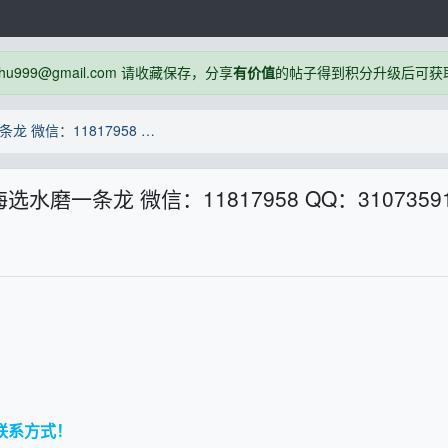
999@gmail.com 请收藏保存，分享
有价值
的帖子得到积分升级后可获
【狼友首选】全国私密莞式海选水磨一条龙 微信：11817958 QQ：310735910 与你号： sn5858
磨一条龙 微信：11817958 QQ：3107359
的联系方式！