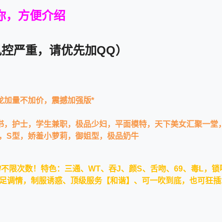
与你，方便介绍
控严重，请优先加QQ）
龙加量不加价，
震撼加强版*
书，护士，学生兼职，
极品少妇，平面模特，天下美女汇聚一堂
满，S型，娇羞小萝莉，御姐型，极品奶牛
/不限次数！
特色：三通、WT、吞J、颜S、舌吻、69、毒L，锁
、足调情，制服诱惑、
顶级服务【和谐】、可一吹到底，也可狂插1