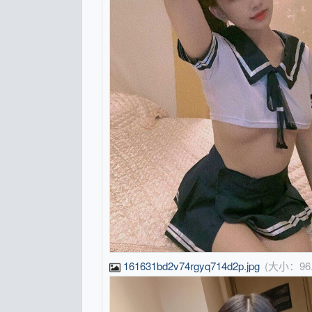
161631bd2v74rgyq714d2p.jpg
(大小：96