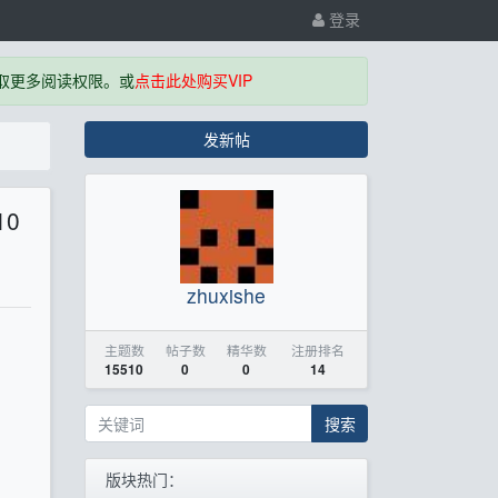
登录
取更多阅读权限。或
点击此处购买VIP
发新帖
10
zhuxishe
主题数
帖子数
精华数
注册排名
15510
0
0
14
搜索
版块热门：