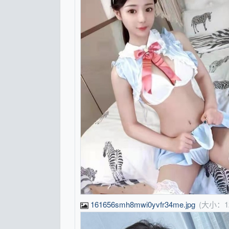
161656smh8mwi0yvfr34me.jpg
(大小：1