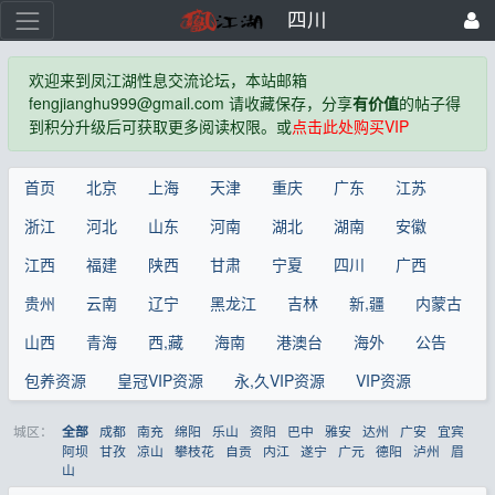
四川
欢迎来到凤江湖性息交流论坛，本站邮箱
fengjianghu999@gmail.com 请收藏保存，分享
有价值
的帖子得
到积分升级后可获取更多阅读权限。或
点击此处购买VIP
首页
北京
上海
天津
重庆
广东
江苏
浙江
河北
山东
河南
湖北
湖南
安徽
江西
福建
陕西
甘肃
宁夏
四川
广西
贵州
云南
辽宁
黑龙江
吉林
新,疆
内蒙古
山西
青海
西,藏
海南
港澳台
海外
公告
包养资源
皇冠VIP资源
永,久VIP资源
VIP资源
城区：
成都
南充
绵阳
乐山
资阳
巴中
雅安
达州
广安
宜宾
全部
阿坝
甘孜
凉山
攀枝花
自贡
内江
遂宁
广元
德阳
泸州
眉
山