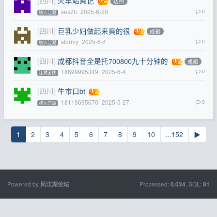
[四川]
火车站爽记
达州
sex2h
2025-6-29
0
初入江湖
[四川]
巨乳少妇做起来爽的很
成都
stormy
2025-6-4
0
初入江湖
[四川]
成都抖音全是托700800九十分钟的
成都
18699995349
2025-6-4
0
江湖游侠
[四川]
牛市口bt
18113695670
2025-5-27
0
初入江湖
1
2
3
4
5
6
7
8
9
10
...152
▶
Powered by
Processed:
, SQL:
凤江湖论坛
0.034
81