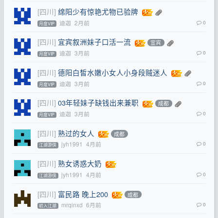
[四川]
绵阳少有惊艳尤物已验牌
迪迦
2月前
0
月度VIP
[四川]
宜宾叙洲妹子口活一流
宜宾
迪迦
3月前
0
月度VIP
[四川]
德阳白皙水嫩小女人小身段贼迷人
迪迦
3月前
0
月度VIP
[四川]
03年轻妹子缺钱出来兼职
成都
迪迦
3月前
0
月度VIP
[四川]
熟过的女人
成都
jyh1991
4月前
0
江湖游侠
[四川]
熟女诱惑大奶
jyh1991
4月前
0
江湖游侠
[四川]
富民路 晚上200
成都
mrqinxd
6月前
0
初入江湖