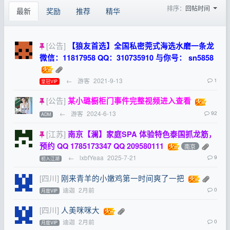
排序：
回帖时间
最新
奖励
推荐
精华
[公告]
【狼友首选】全国私密莞式海选水磨一条龙
微信：11817958 QQ：310735910 与你号： sn5858
←
游客
2021-9-13
1
皇冠VIP
[公告]
某小璐橱柜门事件完整视频进入查看
←
游客
2024-6-13
92
ADM
[江苏]
南京【澜】家庭SPA 体验特色泰国抓龙筋，
预约 QQ 1785173347 QQ 209580111
南京
←
lxbfYeaa
2025-7-21
9
初入江湖
[四川]
刚来青羊的小嫩鸡第一时间爽了一把
迪迦
2月前
0
月度VIP
[四川]
人美咪咪大
迪迦
2月前
0
月度VIP